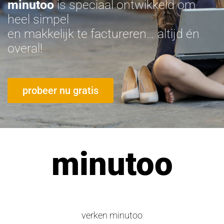
minutoo
is speciaal ontwikkeld om
heel simpel
en makkelijk te factureren… altijd én
overal!
probeer nu gratis
minutoo
verken minutoo