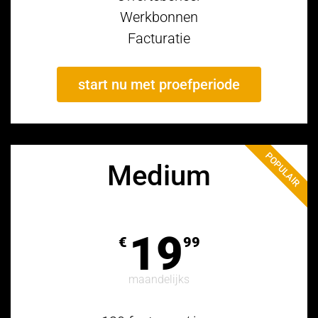
Werkbonnen
Facturatie
start nu met proefperiode
POPULAIR
Medium
19
€
99
maandelijks