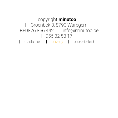
copyright
minutoo
Groenbek 3, 8790 Waregem
BE0876.856.442
info@minutoo.be
056 32 58 17
disclaimer
privacy
cookiebeleid