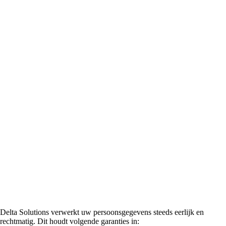
Garantie van een
rechtmatige en
veilige verwerking
van de
persoonsgegevens
Delta Solutions verwerkt uw persoonsgegevens steeds eerlijk en
rechtmatig. Dit houdt volgende garanties in: